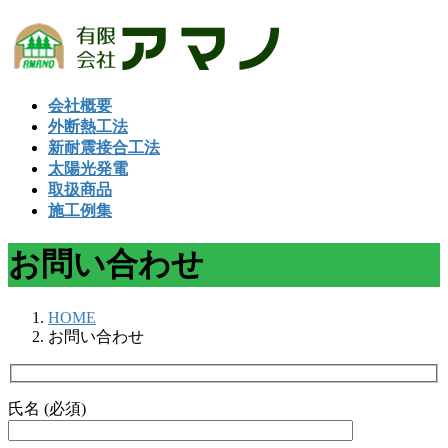
コ
ナ
ン
ビ
テ
ゲ
ン
ー
会社概要
ツ
シ
外断熱工法
へ
ョ
新耐震接合工法
ス
ン
太陽光発電
キ
に
取扱商品
ッ
移
施工例集
プ
動
お問い合わせ
HOME
お問い合わせ
氏名 (必須)